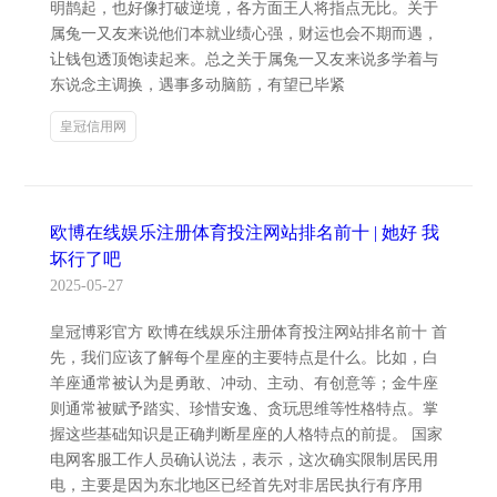
明鹊起，也好像打破逆境，各方面王人将指点无比。关于
属兔一又友来说他们本就业绩心强，财运也会不期而遇，
让钱包透顶饱读起来。总之关于属兔一又友来说多学着与
东说念主调换，遇事多动脑筋，有望已毕紧
皇冠信用网
欧博在线娱乐注册体育投注网站排名前十 | 她好 我
坏行了吧
2025-05-27
皇冠博彩官方 欧博在线娱乐注册体育投注网站排名前十 首
先，我们应该了解每个星座的主要特点是什么。比如，白
羊座通常被认为是勇敢、冲动、主动、有创意等；金牛座
则通常被赋予踏实、珍惜安逸、贪玩思维等性格特点。掌
握这些基础知识是正确判断星座的人格特点的前提。 国家
电网客服工作人员确认说法，表示，这次确实限制居民用
电，主要是因为东北地区已经首先对非居民执行有序用