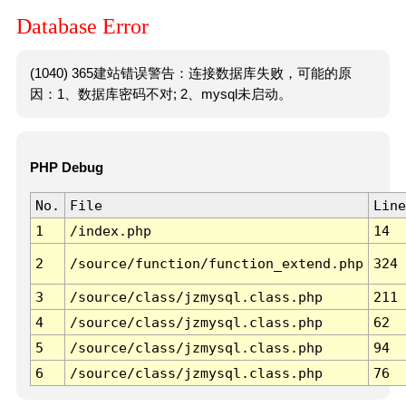
Database Error
(1040) 365建站错误警告：连接数据库失败，可能的原
因：1、数据库密码不对; 2、mysql未启动。
PHP Debug
No.
File
Line
1
/index.php
14
2
/source/function/function_extend.php
324
3
/source/class/jzmysql.class.php
211
4
/source/class/jzmysql.class.php
62
5
/source/class/jzmysql.class.php
94
6
/source/class/jzmysql.class.php
76