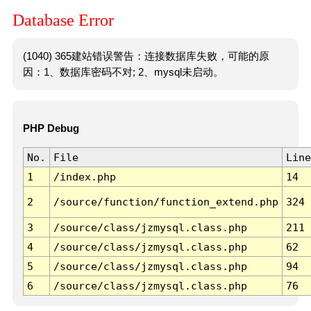
Database Error
(1040) 365建站错误警告：连接数据库失败，可能的原
因：1、数据库密码不对; 2、mysql未启动。
PHP Debug
No.
File
Line
1
/index.php
14
2
/source/function/function_extend.php
324
3
/source/class/jzmysql.class.php
211
4
/source/class/jzmysql.class.php
62
5
/source/class/jzmysql.class.php
94
6
/source/class/jzmysql.class.php
76