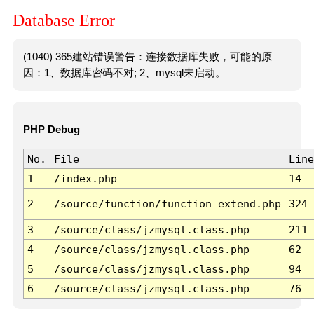
Database Error
(1040) 365建站错误警告：连接数据库失败，可能的原
因：1、数据库密码不对; 2、mysql未启动。
PHP Debug
No.
File
Line
1
/index.php
14
2
/source/function/function_extend.php
324
3
/source/class/jzmysql.class.php
211
4
/source/class/jzmysql.class.php
62
5
/source/class/jzmysql.class.php
94
6
/source/class/jzmysql.class.php
76