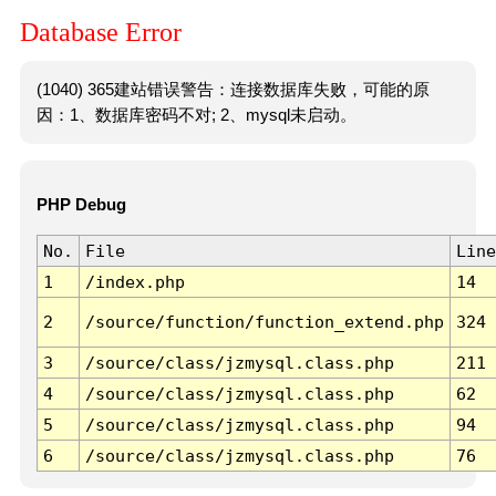
Database Error
(1040) 365建站错误警告：连接数据库失败，可能的原
因：1、数据库密码不对; 2、mysql未启动。
PHP Debug
No.
File
Line
1
/index.php
14
2
/source/function/function_extend.php
324
3
/source/class/jzmysql.class.php
211
4
/source/class/jzmysql.class.php
62
5
/source/class/jzmysql.class.php
94
6
/source/class/jzmysql.class.php
76