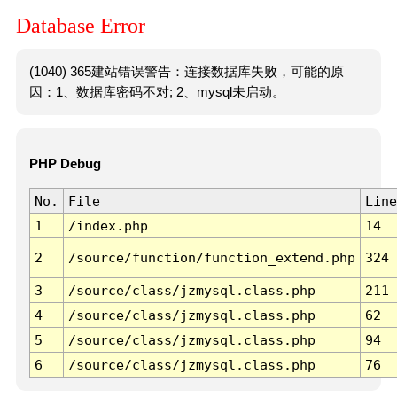
Database Error
(1040) 365建站错误警告：连接数据库失败，可能的原
因：1、数据库密码不对; 2、mysql未启动。
PHP Debug
No.
File
Line
1
/index.php
14
2
/source/function/function_extend.php
324
3
/source/class/jzmysql.class.php
211
4
/source/class/jzmysql.class.php
62
5
/source/class/jzmysql.class.php
94
6
/source/class/jzmysql.class.php
76