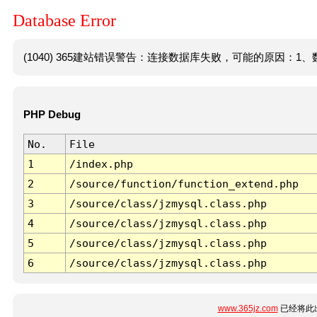
Database Error
(1040) 365建站错误警告：连接数据库失败，可能的原因：1、数
PHP Debug
No.
File
1
/index.php
2
/source/function/function_extend.php
3
/source/class/jzmysql.class.php
4
/source/class/jzmysql.class.php
5
/source/class/jzmysql.class.php
6
/source/class/jzmysql.class.php
www.365jz.com
已经将此