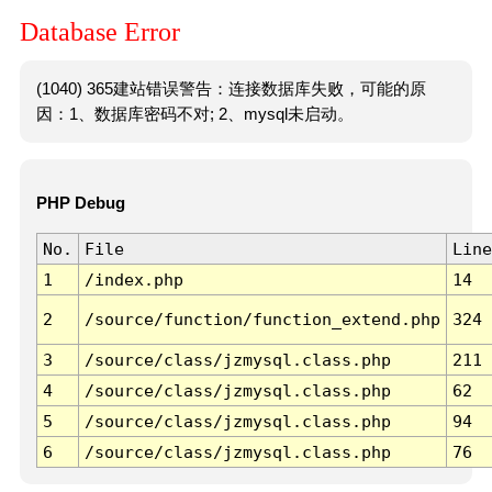
Database Error
(1040) 365建站错误警告：连接数据库失败，可能的原
因：1、数据库密码不对; 2、mysql未启动。
PHP Debug
No.
File
Line
1
/index.php
14
2
/source/function/function_extend.php
324
3
/source/class/jzmysql.class.php
211
4
/source/class/jzmysql.class.php
62
5
/source/class/jzmysql.class.php
94
6
/source/class/jzmysql.class.php
76