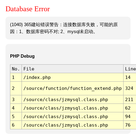
Database Error
(1040) 365建站错误警告：连接数据库失败，可能的原
因：1、数据库密码不对; 2、mysql未启动。
PHP Debug
No.
File
Line
1
/index.php
14
2
/source/function/function_extend.php
324
3
/source/class/jzmysql.class.php
211
4
/source/class/jzmysql.class.php
62
5
/source/class/jzmysql.class.php
94
6
/source/class/jzmysql.class.php
76