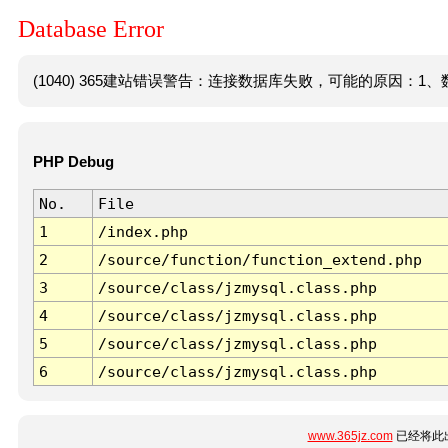
Database Error
(1040) 365建站错误警告：连接数据库失败，可能的原因：1、数
PHP Debug
No.
File
1
/index.php
2
/source/function/function_extend.php
3
/source/class/jzmysql.class.php
4
/source/class/jzmysql.class.php
5
/source/class/jzmysql.class.php
6
/source/class/jzmysql.class.php
www.365jz.com
已经将此